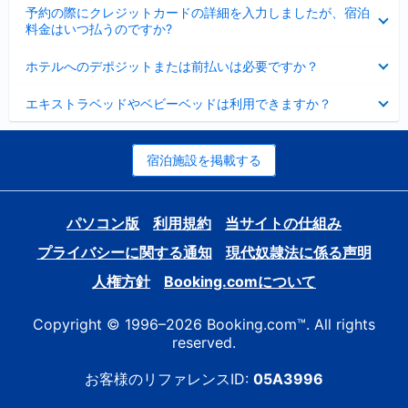
折
た
ま
予約の際にクレジットカードの詳細を入力しましたが、宿泊
た
り
し
料金はいつ払うのですか?
み
た
た
ま
た
折
し
ホテルへのデポジットまたは前払いは必要ですか？
み
り
た
ま
た
折
し
エキストラベッドやベビーベッドは利用できますか？
た
り
た
み
た
ま
た
し
み
宿泊施設を掲載する
た
ま
し
た
パソコン版
利用規約
当サイトの仕組み
プライバシーに関する通知
現代奴隷法に係る声明
人権方針
Booking.comについて
Copyright © 1996–2026 Booking.com™. All rights
reserved.
お客様のリファレンスID:
05A3996