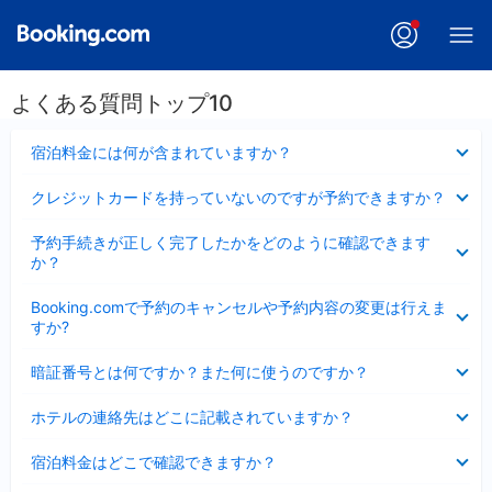
よくある質問トップ10
折
宿泊料金には何が含まれていますか？
り
た
折
クレジットカードを持っていないのですが予約できますか？
た
り
み
た
折
ま
予約手続きが正しく完了したかをどのように確認できます
た
り
し
か？
み
た
た
ま
た
折
し
Booking.comで予約のキャンセルや予約内容の変更は行えま
み
り
た
すか?
ま
た
し
た
折
た
暗証番号とは何ですか？また何に使うのですか？
み
り
ま
た
折
し
ホテルの連絡先はどこに記載されていますか？
た
り
た
み
た
折
ま
宿泊料金はどこで確認できますか？
た
り
し
み
た