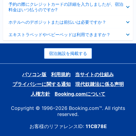
折
た
ま
予約の際にクレジットカードの詳細を入力しましたが、宿泊
た
り
し
料金はいつ払うのですか?
み
た
た
ま
た
折
し
ホテルへのデポジットまたは前払いは必要ですか？
み
り
た
ま
た
折
し
エキストラベッドやベビーベッドは利用できますか？
た
り
た
み
た
ま
た
し
み
宿泊施設を掲載する
た
ま
し
た
パソコン版
利用規約
当サイトの仕組み
プライバシーに関する通知
現代奴隷法に係る声明
人権方針
Booking.comについて
Copyright © 1996–2026 Booking.com™. All rights
reserved.
お客様のリファレンスID:
11CB78E