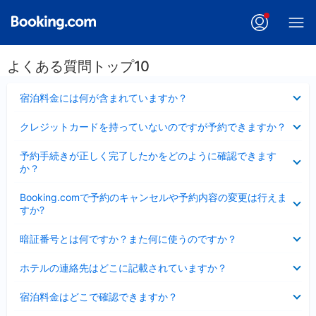
よくある質問トップ10
折
宿泊料金には何が含まれていますか？
り
た
折
クレジットカードを持っていないのですが予約できますか？
た
り
み
た
折
ま
予約手続きが正しく完了したかをどのように確認できます
た
り
し
か？
み
た
た
ま
た
折
し
Booking.comで予約のキャンセルや予約内容の変更は行えま
み
り
た
すか?
ま
た
し
た
折
た
暗証番号とは何ですか？また何に使うのですか？
み
り
ま
た
折
し
ホテルの連絡先はどこに記載されていますか？
た
り
た
み
た
折
ま
宿泊料金はどこで確認できますか？
た
り
し
み
た