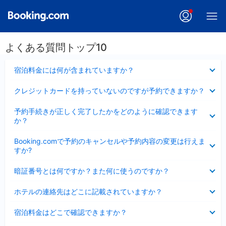
よくある質問トップ10
折
宿泊料金には何が含まれていますか？
り
た
折
クレジットカードを持っていないのですが予約できますか？
た
り
み
た
折
ま
予約手続きが正しく完了したかをどのように確認できます
た
り
し
か？
み
た
た
ま
た
折
し
Booking.comで予約のキャンセルや予約内容の変更は行えま
み
り
た
すか?
ま
た
し
た
折
た
暗証番号とは何ですか？また何に使うのですか？
み
り
ま
た
折
し
ホテルの連絡先はどこに記載されていますか？
た
り
た
み
た
折
ま
宿泊料金はどこで確認できますか？
た
り
し
み
た