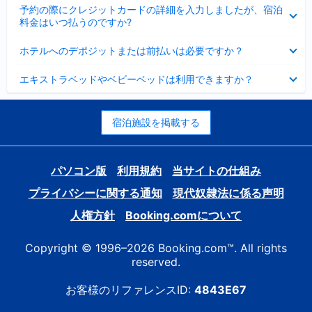
折
た
ま
予約の際にクレジットカードの詳細を入力しましたが、宿泊
た
り
し
料金はいつ払うのですか?
み
た
た
ま
た
折
し
ホテルへのデポジットまたは前払いは必要ですか？
み
り
た
ま
た
折
し
エキストラベッドやベビーベッドは利用できますか？
た
り
た
み
た
ま
た
し
み
宿泊施設を掲載する
た
ま
し
た
パソコン版
利用規約
当サイトの仕組み
プライバシーに関する通知
現代奴隷法に係る声明
人権方針
Booking.comについて
Copyright © 1996–2026 Booking.com™. All rights
reserved.
お客様のリファレンスID:
4843E67