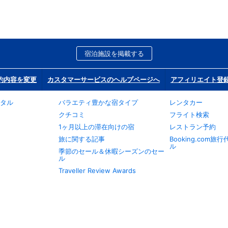
宿泊施設を掲載する
約内容を変更
カスタマーサービスのヘルプページへ
アフィリエイト登
タル
バラエティ豊かな宿タイプ
レンタカー
クチコミ
フライト検索
1ヶ月以上の滞在向けの宿
レストラン予約
旅に関する記事
Booking.com
ル
季節のセール＆休暇シーズンのセー
ル
Traveller Review Awards