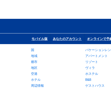
モバイル版
あなたのアカウント
オンラインで予
国
バケーションレン
地域
アパートメント
都市
リゾート
地区
ヴィラ
空港
ホステル
ホテル
B&B
周辺情報
ゲストハウス