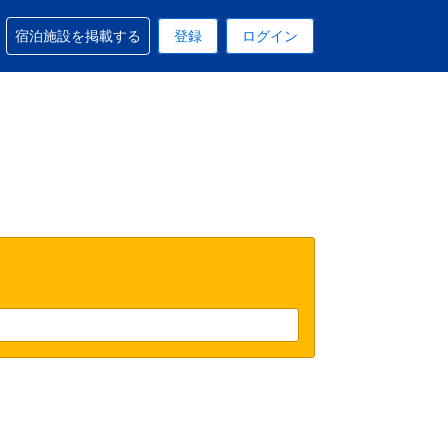
予約に関するサポートを受けられます
宿泊施設を掲載する
登録
ログイン
在選択中の表示通貨は円です
 現在選択中の言語は日本語です