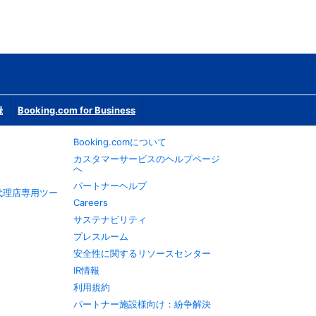
録
Booking.com for Business
Booking.comについて
カスタマーサービスのヘルプページ
へ
パートナーヘルプ
旅行代理店専用ツー
Careers
サステナビリティ
プレスルーム
安全性に関するリソースセンター
IR情報
利用規約
パートナー施設様向け：紛争解決