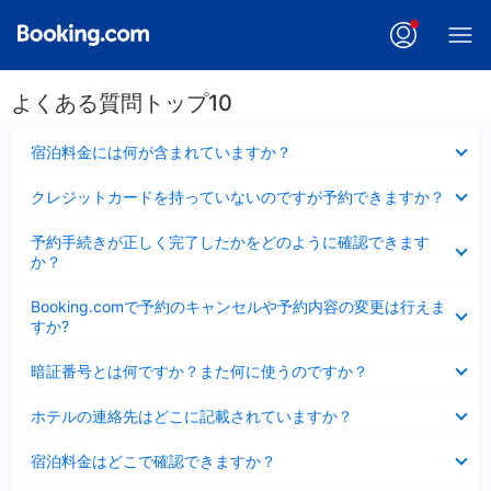
よくある質問トップ10
折
宿泊料金には何が含まれていますか？
り
た
折
クレジットカードを持っていないのですが予約できますか？
た
り
み
た
折
ま
予約手続きが正しく完了したかをどのように確認できます
た
り
し
か？
み
た
た
ま
た
折
し
Booking.comで予約のキャンセルや予約内容の変更は行えま
み
り
た
すか?
ま
た
し
た
折
た
暗証番号とは何ですか？また何に使うのですか？
み
り
ま
た
折
し
ホテルの連絡先はどこに記載されていますか？
た
り
た
み
た
折
ま
宿泊料金はどこで確認できますか？
た
り
し
み
た