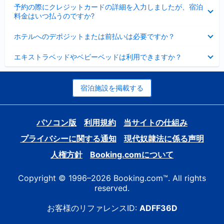
折
た
ま
予約の際にクレジットカードの詳細を入力しましたが、宿泊
た
り
し
料金はいつ払うのですか?
み
た
た
ま
た
折
し
ホテルへのデポジットまたは前払いは必要ですか？
み
り
た
ま
た
折
し
エキストラベッドやベビーベッドは利用できますか？
た
り
た
み
た
ま
た
し
み
宿泊施設を掲載する
た
ま
し
た
パソコン版
利用規約
当サイトの仕組み
プライバシーに関する通知
現代奴隷法に係る声明
人権方針
Booking.comについて
Copyright © 1996–2026 Booking.com™. All rights
reserved.
お客様のリファレンスID:
ADFF36D