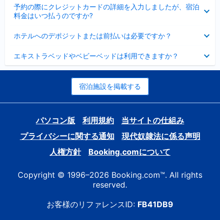
折
た
ま
予約の際にクレジットカードの詳細を入力しましたが、宿泊
た
り
し
料金はいつ払うのですか?
み
た
た
ま
た
折
し
ホテルへのデポジットまたは前払いは必要ですか？
み
り
た
ま
た
折
し
エキストラベッドやベビーベッドは利用できますか？
た
り
た
み
た
ま
た
し
み
宿泊施設を掲載する
た
ま
し
た
パソコン版
利用規約
当サイトの仕組み
プライバシーに関する通知
現代奴隷法に係る声明
人権方針
Booking.comについて
Copyright © 1996–2026 Booking.com™. All rights
reserved.
お客様のリファレンスID:
FB41DB9