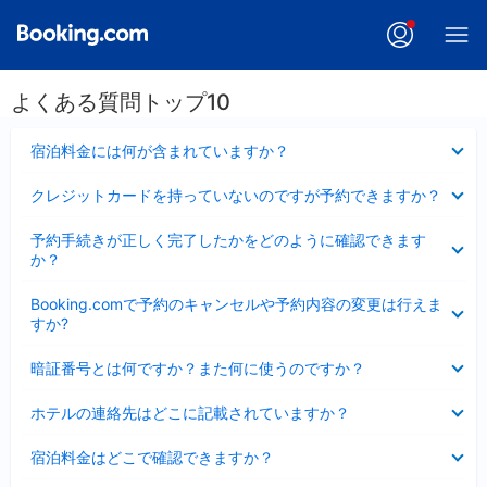
よくある質問トップ10
折
宿泊料金には何が含まれていますか？
り
た
折
クレジットカードを持っていないのですが予約できますか？
た
り
み
た
折
ま
予約手続きが正しく完了したかをどのように確認できます
た
り
し
か？
み
た
た
ま
た
折
し
Booking.comで予約のキャンセルや予約内容の変更は行えま
み
り
た
すか?
ま
た
し
た
折
た
暗証番号とは何ですか？また何に使うのですか？
み
り
ま
た
折
し
ホテルの連絡先はどこに記載されていますか？
た
り
た
み
た
折
ま
宿泊料金はどこで確認できますか？
た
り
し
み
た