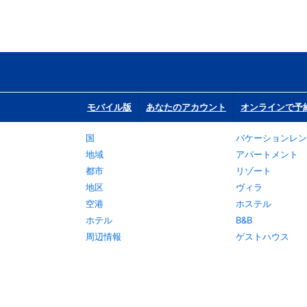
モバイル版
あなたのアカウント
オンラインで予
国
バケーションレン
地域
アパートメント
都市
リゾート
地区
ヴィラ
空港
ホステル
ホテル
B&B
周辺情報
ゲストハウス