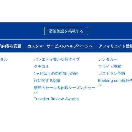
宿泊施設を掲載する
約内容を変更
カスタマーサービスのヘルプページへ
アフィリエイト登
タル
バラエティ豊かな宿タイプ
レンタカー
クチコミ
フライト検索
1ヶ月以上の滞在向けの宿
レストラン予約
旅に関する記事
Booking.com
ル
季節のセール＆休暇シーズンのセー
ル
Traveller Review Awards