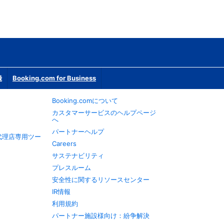
録
Booking.com for Business
Booking.comについて
カスタマーサービスのヘルプページ
へ
パートナーヘルプ
旅行代理店専用ツー
Careers
サステナビリティ
プレスルーム
安全性に関するリソースセンター
IR情報
利用規約
パートナー施設様向け：紛争解決