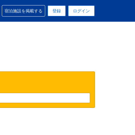
予約に関するサポートを受けられます
宿泊施設を掲載する
登録
ログイン
在選択中の表示通貨はUSドルです
 現在選択中の言語は日本語です