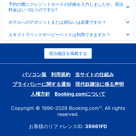
折
た
ま
予約の際にクレジットカードの詳細を入力しましたが、宿泊
た
り
し
料金はいつ払うのですか?
み
た
た
ま
た
折
し
ホテルへのデポジットまたは前払いは必要ですか？
み
り
た
ま
た
折
し
エキストラベッドやベビーベッドは利用できますか？
た
り
た
み
た
ま
た
し
み
宿泊施設を掲載する
た
ま
し
た
パソコン版
利用規約
当サイトの仕組み
プライバシーに関する通知
現代奴隷法に係る声明
人権方針
Booking.comについて
Copyright © 1996–2026 Booking.com™. All rights
reserved.
お客様のリファレンスID:
39961FD