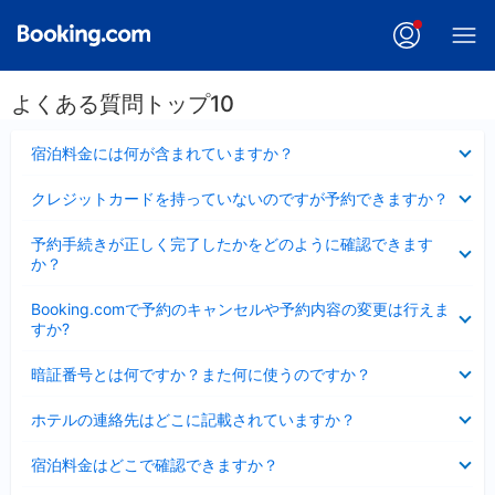
よくある質問トップ10
折
宿泊料金には何が含まれていますか？
り
た
折
クレジットカードを持っていないのですが予約できますか？
た
り
み
た
折
ま
予約手続きが正しく完了したかをどのように確認できます
た
り
し
か？
み
た
た
ま
た
折
し
Booking.comで予約のキャンセルや予約内容の変更は行えま
み
り
た
すか?
ま
た
し
た
折
た
暗証番号とは何ですか？また何に使うのですか？
み
り
ま
た
折
し
ホテルの連絡先はどこに記載されていますか？
た
り
た
み
た
折
ま
宿泊料金はどこで確認できますか？
た
り
し
み
た