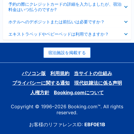
折
た
ま
予約の際にクレジットカードの詳細を入力しましたが、宿泊
た
り
し
料金はいつ払うのですか?
み
た
た
ま
た
折
し
ホテルへのデポジットまたは前払いは必要ですか？
み
り
た
ま
た
折
し
エキストラベッドやベビーベッドは利用できますか？
た
り
た
み
た
ま
た
し
み
宿泊施設を掲載する
た
ま
し
た
パソコン版
利用規約
当サイトの仕組み
プライバシーに関する通知
現代奴隷法に係る声明
人権方針
Booking.comについて
Copyright © 1996–2026 Booking.com™. All rights
reserved.
お客様のリファレンスID:
EBF0E1B