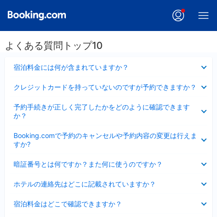
よくある質問トップ10
折
宿泊料金には何が含まれていますか？
り
た
折
クレジットカードを持っていないのですが予約できますか？
た
り
み
た
折
ま
予約手続きが正しく完了したかをどのように確認できます
た
り
し
か？
み
た
た
ま
た
折
し
Booking.comで予約のキャンセルや予約内容の変更は行えま
み
り
た
すか?
ま
た
し
た
折
た
暗証番号とは何ですか？また何に使うのですか？
み
り
ま
た
折
し
ホテルの連絡先はどこに記載されていますか？
た
り
た
み
た
折
ま
宿泊料金はどこで確認できますか？
た
り
し
み
た