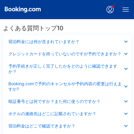
よくある質問トップ10
折
宿泊料金には何が含まれていますか？
り
た
折
クレジットカードを持っていないのですが予約できますか？
た
り
み
た
折
ま
予約手続きが正しく完了したかをどのように確認できます
た
り
し
か？
み
た
た
ま
た
折
し
Booking.comで予約のキャンセルや予約内容の変更は行えま
み
り
た
すか?
ま
た
し
た
折
た
暗証番号とは何ですか？また何に使うのですか？
み
り
ま
た
折
し
ホテルの連絡先はどこに記載されていますか？
た
り
た
み
た
折
ま
宿泊料金はどこで確認できますか？
た
り
し
み
た