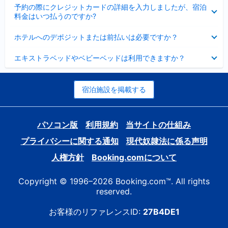
折
た
ま
予約の際にクレジットカードの詳細を入力しましたが、宿泊
た
り
し
料金はいつ払うのですか?
み
た
た
ま
た
折
し
ホテルへのデポジットまたは前払いは必要ですか？
み
り
た
ま
た
折
し
エキストラベッドやベビーベッドは利用できますか？
た
り
た
み
た
ま
た
し
み
宿泊施設を掲載する
た
ま
し
た
パソコン版
利用規約
当サイトの仕組み
プライバシーに関する通知
現代奴隷法に係る声明
人権方針
Booking.comについて
Copyright © 1996–2026 Booking.com™. All rights
reserved.
お客様のリファレンスID:
27B4DE1