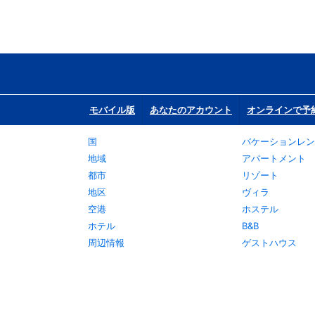
モバイル版
あなたのアカウント
オンラインで予
国
バケーションレン
地域
アパートメント
都市
リゾート
地区
ヴィラ
空港
ホステル
ホテル
B&B
周辺情報
ゲストハウス