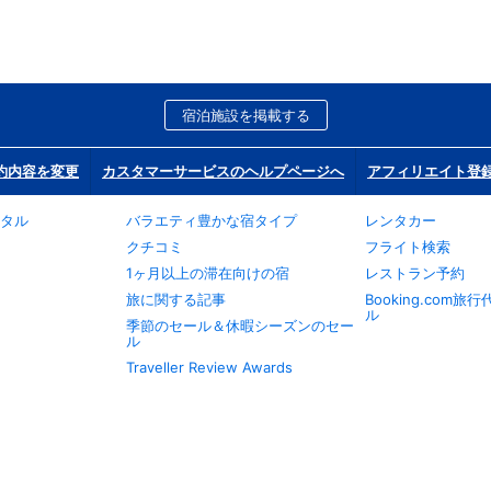
宿泊施設を掲載する
約内容を変更
カスタマーサービスのヘルプページへ
アフィリエイト登
タル
バラエティ豊かな宿タイプ
レンタカー
クチコミ
フライト検索
1ヶ月以上の滞在向けの宿
レストラン予約
旅に関する記事
Booking.com
ル
季節のセール＆休暇シーズンのセー
ル
Traveller Review Awards