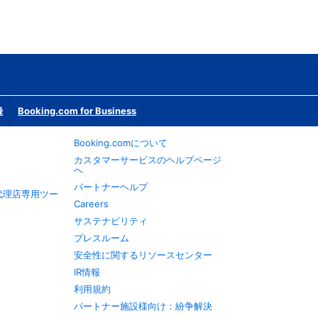
録
Booking.com for Business
Booking.comについて
カスタマーサービスのヘルプページ
へ
パートナーヘルプ
旅行代理店専用ツー
Careers
サステナビリティ
プレスルーム
安全性に関するリソースセンター
IR情報
利用規約
パートナー施設様向け：紛争解決