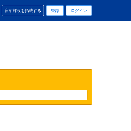
予約に関するサポートを受けられます
宿泊施設を掲載する
登録
ログイン
在選択中の表示通貨はUSドルです
 現在選択中の言語は日本語です