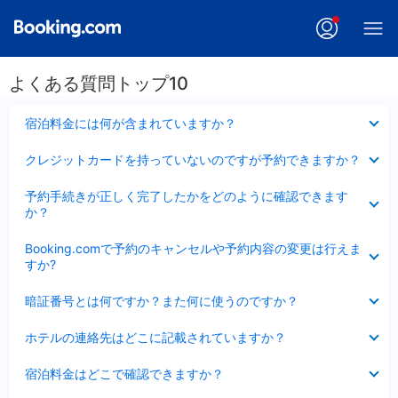
よくある質問トップ10
折
宿泊料金には何が含まれていますか？
り
た
折
クレジットカードを持っていないのですが予約できますか？
た
り
み
た
折
ま
予約手続きが正しく完了したかをどのように確認できます
た
り
し
か？
み
た
た
ま
た
折
し
Booking.comで予約のキャンセルや予約内容の変更は行えま
み
り
た
すか?
ま
た
し
た
折
た
暗証番号とは何ですか？また何に使うのですか？
み
り
ま
た
折
し
ホテルの連絡先はどこに記載されていますか？
た
り
た
み
た
折
ま
宿泊料金はどこで確認できますか？
た
り
し
み
た