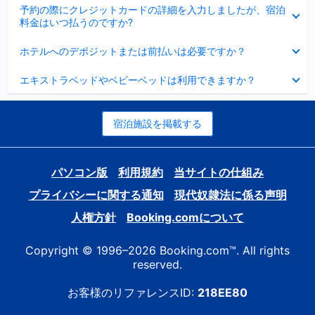
折
た
ま
予約の際にクレジットカードの詳細を入力しましたが、宿泊
た
り
し
料金はいつ払うのですか?
み
た
た
ま
た
折
し
ホテルへのデポジットまたは前払いは必要ですか？
み
り
た
ま
た
折
し
エキストラベッドやベビーベッドは利用できますか？
た
り
た
み
た
ま
た
し
み
宿泊施設を掲載する
た
ま
し
た
パソコン版
利用規約
当サイトの仕組み
プライバシーに関する通知
現代奴隷法に係る声明
人権方針
Booking.comについて
Copyright © 1996–2026 Booking.com™. All rights
reserved.
お客様のリファレンスID:
218EE80