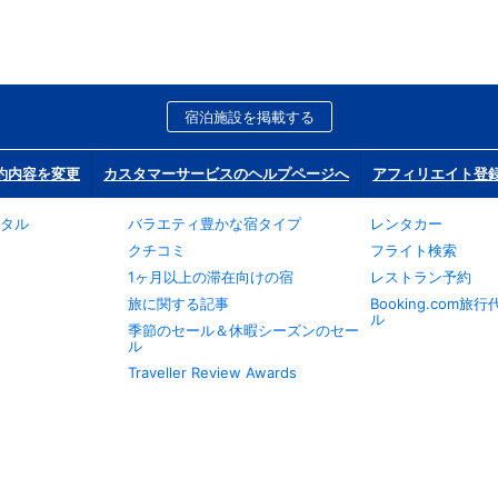
宿泊施設を掲載する
約内容を変更
カスタマーサービスのヘルプページへ
アフィリエイト登
タル
バラエティ豊かな宿タイプ
レンタカー
クチコミ
フライト検索
1ヶ月以上の滞在向けの宿
レストラン予約
旅に関する記事
Booking.com
ル
季節のセール＆休暇シーズンのセー
ル
Traveller Review Awards