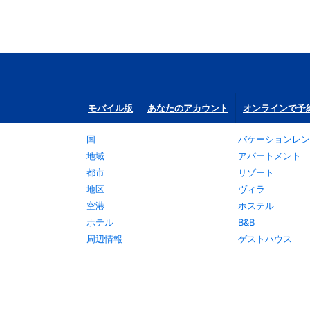
モバイル版
あなたのアカウント
オンラインで予
国
バケーションレン
地域
アパートメント
都市
リゾート
地区
ヴィラ
空港
ホステル
ホテル
B&B
周辺情報
ゲストハウス