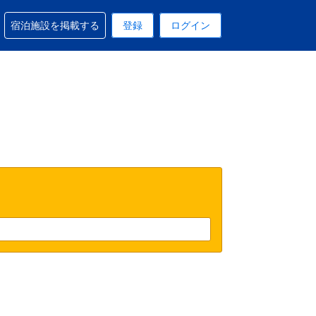
予約に関するサポートを受けられます
宿泊施設を掲載する
登録
ログイン
在選択中の表示通貨は円です
 現在選択中の言語は日本語です