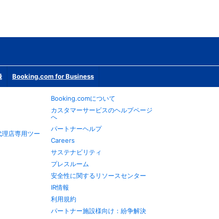
録
Booking.com for Business
Booking.comについて
カスタマーサービスのヘルプページ
へ
パートナーヘルプ
旅行代理店専用ツー
Careers
サステナビリティ
プレスルーム
安全性に関するリソースセンター
IR情報
利用規約
パートナー施設様向け：紛争解決