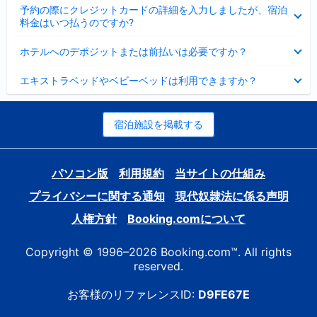
折
た
ま
予約の際にクレジットカードの詳細を入力しましたが、宿泊
た
り
し
料金はいつ払うのですか?
み
た
た
ま
た
折
し
ホテルへのデポジットまたは前払いは必要ですか？
み
り
た
ま
た
折
し
エキストラベッドやベビーベッドは利用できますか？
た
り
た
み
た
ま
た
し
み
宿泊施設を掲載する
た
ま
し
た
パソコン版
利用規約
当サイトの仕組み
プライバシーに関する通知
現代奴隷法に係る声明
人権方針
Booking.comについて
Copyright © 1996–2026 Booking.com™. All rights
reserved.
お客様のリファレンスID:
D9FE67E