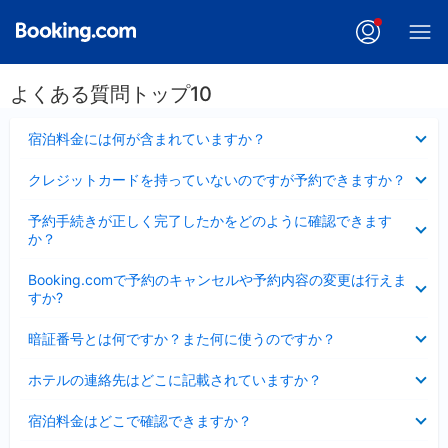
よくある質問トップ10
折
宿泊料金には何が含まれていますか？
り
た
折
クレジットカードを持っていないのですが予約できますか？
た
り
み
た
折
ま
予約手続きが正しく完了したかをどのように確認できます
た
り
し
か？
み
た
た
ま
た
折
し
Booking.comで予約のキャンセルや予約内容の変更は行えま
み
り
た
すか?
ま
た
し
た
折
た
暗証番号とは何ですか？また何に使うのですか？
み
り
ま
た
折
し
ホテルの連絡先はどこに記載されていますか？
た
り
た
み
た
折
ま
宿泊料金はどこで確認できますか？
た
り
し
み
た