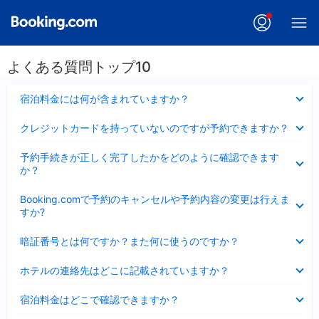
よくある質問トップ10
折
宿泊料金には何が含まれていますか？
り
た
折
クレジットカードを持っていないのですが予約できますか？
た
り
み
た
折
ま
予約手続きが正しく完了したかをどのように確認できます
た
り
し
か？
み
た
た
ま
た
折
し
Booking.comで予約のキャンセルや予約内容の変更は行えま
み
り
た
すか?
ま
た
し
た
折
た
暗証番号とは何ですか？また何に使うのですか？
み
り
ま
た
折
し
ホテルの連絡先はどこに記載されていますか？
た
り
た
み
た
折
ま
宿泊料金はどこで確認できますか？
た
り
し
み
た