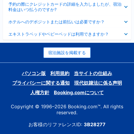
折
た
ま
予約の際にクレジットカードの詳細を入力しましたが、宿泊
た
り
し
料金はいつ払うのですか?
み
た
た
ま
た
折
し
ホテルへのデポジットまたは前払いは必要ですか？
み
り
た
ま
た
折
し
エキストラベッドやベビーベッドは利用できますか？
た
り
た
み
た
ま
た
し
み
宿泊施設を掲載する
た
ま
し
た
パソコン版
利用規約
当サイトの仕組み
プライバシーに関する通知
現代奴隷法に係る声明
人権方針
Booking.comについて
Copyright © 1996–2026 Booking.com™. All rights
reserved.
お客様のリファレンスID:
3B28277