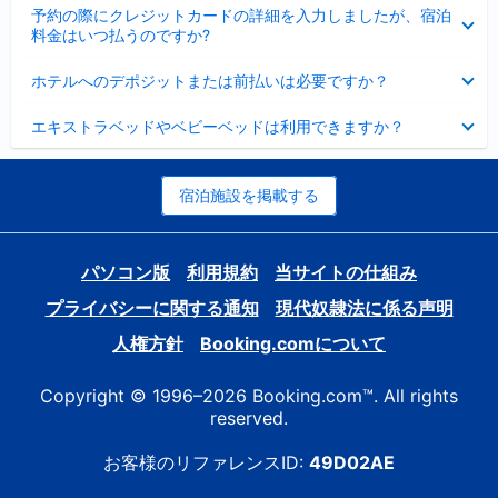
折
た
ま
予約の際にクレジットカードの詳細を入力しましたが、宿泊
た
り
し
料金はいつ払うのですか?
み
た
た
ま
た
折
し
ホテルへのデポジットまたは前払いは必要ですか？
み
り
た
ま
た
折
し
エキストラベッドやベビーベッドは利用できますか？
た
り
た
み
た
ま
た
し
み
宿泊施設を掲載する
た
ま
し
た
パソコン版
利用規約
当サイトの仕組み
プライバシーに関する通知
現代奴隷法に係る声明
人権方針
Booking.comについて
Copyright © 1996–2026 Booking.com™. All rights
reserved.
お客様のリファレンスID:
49D02AE