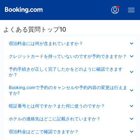
よくある質問トップ10
折
宿泊料金には何が含まれていますか？
り
た
折
クレジットカードを持っていないのですが予約できますか？
た
り
み
た
折
ま
予約手続きが正しく完了したかをどのように確認できます
た
り
し
か？
み
た
た
ま
た
折
し
Booking.comで予約のキャンセルや予約内容の変更は行えま
み
り
た
すか?
ま
た
し
た
折
た
暗証番号とは何ですか？また何に使うのですか？
み
り
ま
た
折
し
ホテルの連絡先はどこに記載されていますか？
た
り
た
み
た
折
ま
宿泊料金はどこで確認できますか？
た
り
し
み
た