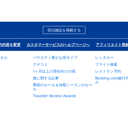
宿泊施設を掲載する
約内容を変更
カスタマーサービスのヘルプページへ
アフィリエイト登
タル
バラエティ豊かな宿タイプ
レンタカー
クチコミ
フライト検索
1ヶ月以上の滞在向けの宿
レストラン予約
旅に関する記事
Booking.com
ル
季節のセール＆休暇シーズンのセー
ル
Traveller Review Awards