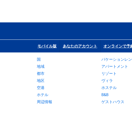
モバイル版
あなたのアカウント
オンラインで予
国
バケーションレン
地域
アパートメント
都市
リゾート
地区
ヴィラ
空港
ホステル
ホテル
B&B
周辺情報
ゲストハウス