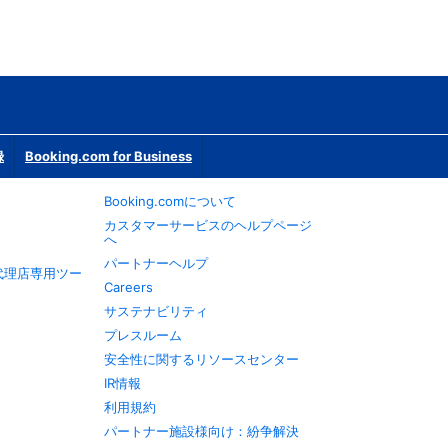
録
Booking.com for Business
Booking.comについて
カスタマーサービスのヘルプページ
へ
パートナーヘルプ
旅行代理店専用ツー
Careers
サステナビリティ
プレスルーム
安全性に関するリソースセンター
IR情報
利用規約
パートナー施設様向け：紛争解決