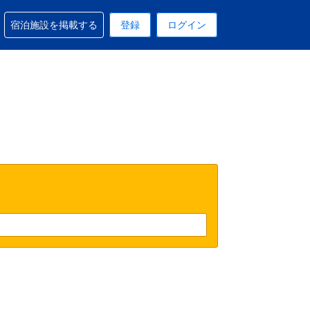
予約に関するサポートを受けられます
宿泊施設を掲載する
登録
ログイン
在選択中の表示通貨は円です
 現在選択中の言語は日本語です