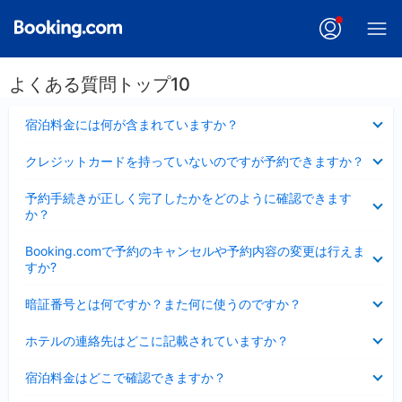
よくある質問トップ10
折
宿泊料金には何が含まれていますか？
り
た
折
クレジットカードを持っていないのですが予約できますか？
た
り
み
た
折
ま
予約手続きが正しく完了したかをどのように確認できます
た
り
し
か？
み
た
た
ま
た
折
し
Booking.comで予約のキャンセルや予約内容の変更は行えま
み
り
た
すか?
ま
た
し
た
折
た
暗証番号とは何ですか？また何に使うのですか？
み
り
ま
た
折
し
ホテルの連絡先はどこに記載されていますか？
た
り
た
み
た
折
ま
宿泊料金はどこで確認できますか？
た
り
し
み
た