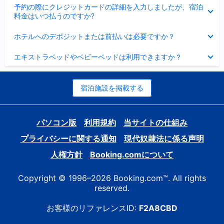
折
た
ま
予約の際にクレジットカードの詳細を入力しましたが、宿泊
た
り
し
料金はいつ払うのですか?
み
た
た
ま
た
折
し
ホテルへのデポジットまたは前払いは必要ですか？
み
り
た
ま
た
折
し
エキストラベッドやベビーベッドは利用できますか？
た
り
た
み
た
ま
た
し
み
宿泊施設を掲載する
た
ま
し
た
パソコン版
利用規約
当サイトの仕組み
プライバシーに関する通知
現代奴隷法に係る声明
人権方針
Booking.comについて
Copyright © 1996–2026 Booking.com™. All rights
reserved.
お客様のリファレンスID:
F2A8CBD