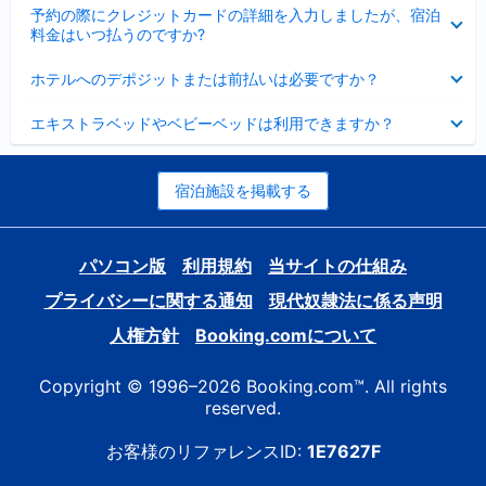
折
た
ま
予約の際にクレジットカードの詳細を入力しましたが、宿泊
た
り
し
料金はいつ払うのですか?
み
た
た
ま
た
折
し
ホテルへのデポジットまたは前払いは必要ですか？
み
り
た
ま
た
折
し
エキストラベッドやベビーベッドは利用できますか？
た
り
た
み
た
ま
た
し
み
宿泊施設を掲載する
た
ま
し
た
パソコン版
利用規約
当サイトの仕組み
プライバシーに関する通知
現代奴隷法に係る声明
人権方針
Booking.comについて
Copyright © 1996–2026 Booking.com™. All rights
reserved.
お客様のリファレンスID:
1E7627F