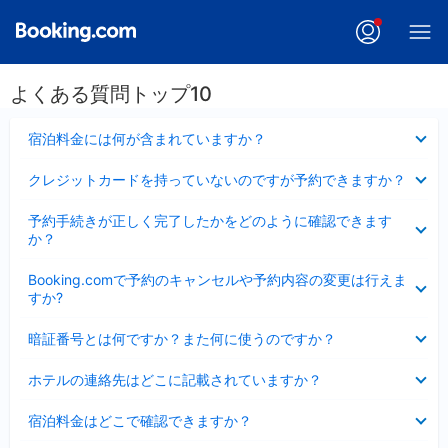
よくある質問トップ10
折
宿泊料金には何が含まれていますか？
り
た
折
クレジットカードを持っていないのですが予約できますか？
た
り
み
た
折
ま
予約手続きが正しく完了したかをどのように確認できます
た
り
し
か？
み
た
た
ま
た
折
し
Booking.comで予約のキャンセルや予約内容の変更は行えま
み
り
た
すか?
ま
た
し
た
折
た
暗証番号とは何ですか？また何に使うのですか？
み
り
ま
た
折
し
ホテルの連絡先はどこに記載されていますか？
た
り
た
み
た
折
ま
宿泊料金はどこで確認できますか？
た
り
し
み
た