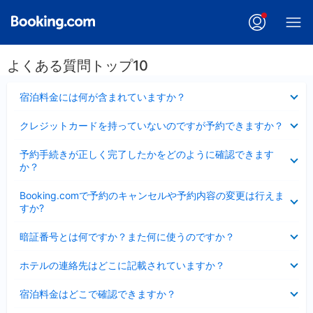
よくある質問トップ10
折
宿泊料金には何が含まれていますか？
り
た
折
クレジットカードを持っていないのですが予約できますか？
た
り
み
た
折
ま
予約手続きが正しく完了したかをどのように確認できます
た
り
し
か？
み
た
た
ま
た
折
し
Booking.comで予約のキャンセルや予約内容の変更は行えま
み
り
た
すか?
ま
た
し
た
折
た
暗証番号とは何ですか？また何に使うのですか？
み
り
ま
た
折
し
ホテルの連絡先はどこに記載されていますか？
た
り
た
み
た
折
ま
宿泊料金はどこで確認できますか？
た
り
し
み
た