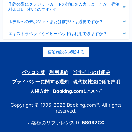
折
た
ま
予約の際にクレジットカードの詳細を入力しましたが、宿泊
た
り
し
料金はいつ払うのですか?
み
た
た
ま
た
折
し
ホテルへのデポジットまたは前払いは必要ですか？
み
り
た
ま
た
折
し
エキストラベッドやベビーベッドは利用できますか？
た
り
た
み
た
ま
た
し
み
宿泊施設を掲載する
た
ま
し
た
パソコン版
利用規約
当サイトの仕組み
プライバシーに関する通知
現代奴隷法に係る声明
人権方針
Booking.comについて
Copyright © 1996–2026 Booking.com™. All rights
reserved.
お客様のリファレンスID:
580B7CC