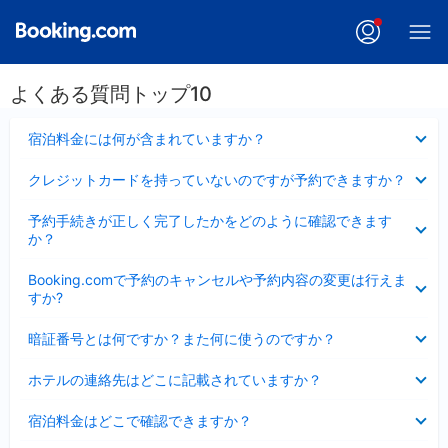
よくある質問トップ10
折
宿泊料金には何が含まれていますか？
り
た
折
クレジットカードを持っていないのですが予約できますか？
た
り
み
た
折
ま
予約手続きが正しく完了したかをどのように確認できます
た
り
し
か？
み
た
た
ま
た
折
し
Booking.comで予約のキャンセルや予約内容の変更は行えま
み
り
た
すか?
ま
た
し
た
折
た
暗証番号とは何ですか？また何に使うのですか？
み
り
ま
た
折
し
ホテルの連絡先はどこに記載されていますか？
た
り
た
み
た
折
ま
宿泊料金はどこで確認できますか？
た
り
し
み
た