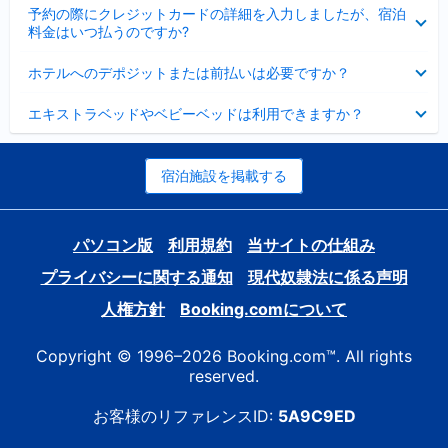
折
た
ま
予約の際にクレジットカードの詳細を入力しましたが、宿泊
た
り
し
料金はいつ払うのですか?
み
た
た
ま
た
折
し
ホテルへのデポジットまたは前払いは必要ですか？
み
り
た
ま
た
折
し
エキストラベッドやベビーベッドは利用できますか？
た
り
た
み
た
ま
た
し
み
宿泊施設を掲載する
た
ま
し
た
パソコン版
利用規約
当サイトの仕組み
プライバシーに関する通知
現代奴隷法に係る声明
人権方針
Booking.comについて
Copyright © 1996–2026 Booking.com™. All rights
reserved.
お客様のリファレンスID:
5A9C9ED