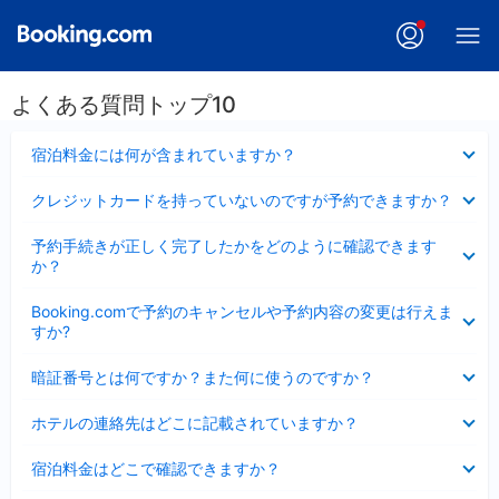
よくある質問トップ10
折
宿泊料金には何が含まれていますか？
り
た
折
クレジットカードを持っていないのですが予約できますか？
た
り
み
た
折
ま
予約手続きが正しく完了したかをどのように確認できます
た
り
し
か？
み
た
た
ま
た
折
し
Booking.comで予約のキャンセルや予約内容の変更は行えま
み
り
た
すか?
ま
た
し
た
折
た
暗証番号とは何ですか？また何に使うのですか？
み
り
ま
た
折
し
ホテルの連絡先はどこに記載されていますか？
た
り
た
み
た
折
ま
宿泊料金はどこで確認できますか？
た
り
し
み
た