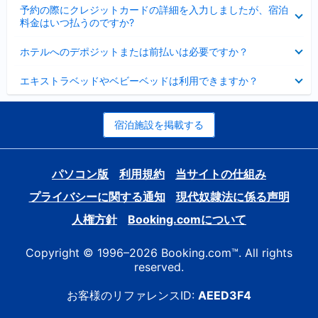
折
た
ま
予約の際にクレジットカードの詳細を入力しましたが、宿泊
た
り
し
料金はいつ払うのですか?
み
た
た
ま
た
折
し
ホテルへのデポジットまたは前払いは必要ですか？
み
り
た
ま
た
折
し
エキストラベッドやベビーベッドは利用できますか？
た
り
た
み
た
ま
た
し
み
宿泊施設を掲載する
た
ま
し
た
パソコン版
利用規約
当サイトの仕組み
プライバシーに関する通知
現代奴隷法に係る声明
人権方針
Booking.comについて
Copyright © 1996–2026 Booking.com™. All rights
reserved.
お客様のリファレンスID:
AEED3F4