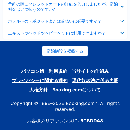
折
た
ま
予約の際にクレジットカードの詳細を入力しましたが、宿泊
た
り
し
料金はいつ払うのですか?
み
た
た
ま
た
折
し
ホテルへのデポジットまたは前払いは必要ですか？
み
り
た
ま
た
折
し
エキストラベッドやベビーベッドは利用できますか？
た
り
た
み
た
ま
た
し
み
宿泊施設を掲載する
た
ま
し
た
パソコン版
利用規約
当サイトの仕組み
プライバシーに関する通知
現代奴隷法に係る声明
人権方針
Booking.comについて
Copyright © 1996–2026 Booking.com™. All rights
reserved.
お客様のリファレンスID:
5CBDDA8