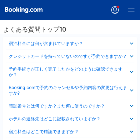
よくある質問トップ10
折
宿泊料金には何が含まれていますか？
り
た
折
クレジットカードを持っていないのですが予約できますか？
た
り
み
た
折
ま
予約手続きが正しく完了したかをどのように確認できます
た
り
し
か？
み
た
た
ま
た
折
し
Booking.comで予約のキャンセルや予約内容の変更は行えま
み
り
た
すか?
ま
た
し
た
折
た
暗証番号とは何ですか？また何に使うのですか？
み
り
ま
た
折
し
ホテルの連絡先はどこに記載されていますか？
た
り
た
み
た
折
ま
宿泊料金はどこで確認できますか？
た
り
し
み
た