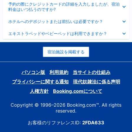
折
た
ま
予約の際にクレジットカードの詳細を入力しましたが、宿泊
た
り
し
料金はいつ払うのですか?
み
た
た
ま
た
折
し
ホテルへのデポジットまたは前払いは必要ですか？
み
り
た
ま
た
折
し
エキストラベッドやベビーベッドは利用できますか？
た
り
た
み
た
ま
た
し
み
宿泊施設を掲載する
た
ま
し
た
パソコン版
利用規約
当サイトの仕組み
プライバシーに関する通知
現代奴隷法に係る声明
人権方針
Booking.comについて
Copyright © 1996–2026 Booking.com™. All rights
reserved.
お客様のリファレンスID:
2FDA633