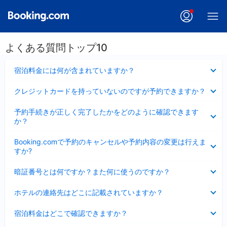
よくある質問トップ10
折
宿泊料金には何が含まれていますか？
り
た
折
クレジットカードを持っていないのですが予約できますか？
た
り
み
た
折
ま
予約手続きが正しく完了したかをどのように確認できます
た
り
し
か？
み
た
た
ま
た
折
し
Booking.comで予約のキャンセルや予約内容の変更は行えま
み
り
た
すか?
ま
た
し
た
折
た
暗証番号とは何ですか？また何に使うのですか？
み
り
ま
た
折
し
ホテルの連絡先はどこに記載されていますか？
た
り
た
み
た
折
ま
宿泊料金はどこで確認できますか？
た
り
し
み
た