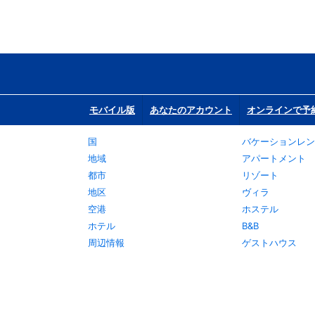
モバイル版
あなたのアカウント
オンラインで予
国
バケーションレン
地域
アパートメント
都市
リゾート
地区
ヴィラ
空港
ホステル
ホテル
B&B
周辺情報
ゲストハウス