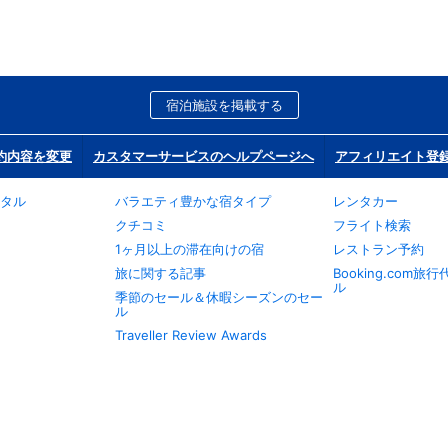
宿泊施設を掲載する
約内容を変更
カスタマーサービスのヘルプページへ
アフィリエイト登
タル
バラエティ豊かな宿タイプ
レンタカー
クチコミ
フライト検索
1ヶ月以上の滞在向けの宿
レストラン予約
旅に関する記事
Booking.com
ル
季節のセール＆休暇シーズンのセー
ル
Traveller Review Awards