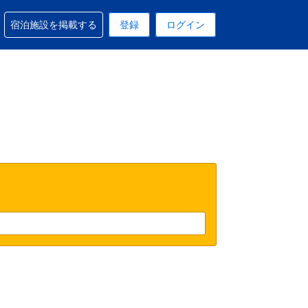
予約に関するサポートを受けられます
宿泊施設を掲載する
登録
ログイン
在選択中の表示通貨は円です
 現在選択中の言語は日本語です