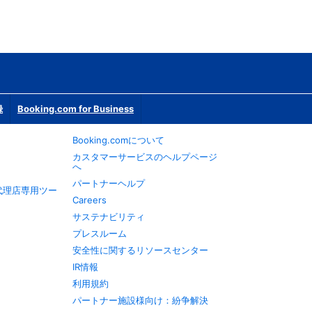
録
Booking.com for Business
Booking.comについて
カスタマーサービスのヘルプページ
へ
パートナーヘルプ
旅行代理店専用ツー
Careers
サステナビリティ
プレスルーム
安全性に関するリソースセンター
IR情報
利用規約
パートナー施設様向け：紛争解決