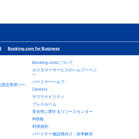
録
Booking.com for Business
Booking.comについて
カスタマーサービスのヘルプページ
へ
パートナーヘルプ
旅行代理店専用ツー
Careers
サステナビリティ
プレスルーム
安全性に関するリソースセンター
IR情報
利用規約
パートナー施設様向け：紛争解決