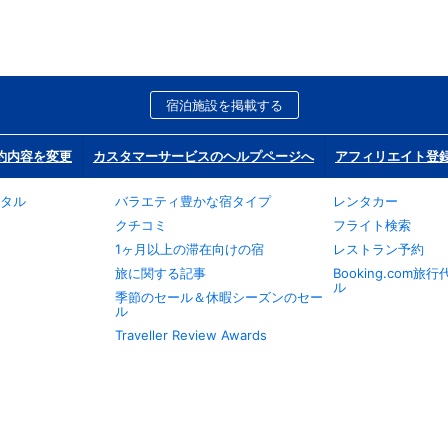
宿泊施設を掲載する
約内容を変更
カスタマーサービスのヘルプページへ
アフィリエイト登
タル
バラエティ豊かな宿タイプ
レンタカー
クチコミ
フライト検索
1ヶ月以上の滞在向けの宿
レストラン予約
旅に関する記事
Booking.com
ル
季節のセール＆休暇シーズンのセー
ル
Traveller Review Awards