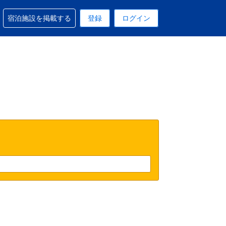
予約に関するサポートを受けられます
宿泊施設を掲載する
登録
ログイン
在選択中の表示通貨はUSドルです
 現在選択中の言語は日本語です