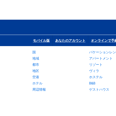
モバイル版
あなたのアカウント
オンラインで予
国
バケーションレン
地域
アパートメント
都市
リゾート
地区
ヴィラ
空港
ホステル
ホテル
B&B
周辺情報
ゲストハウス