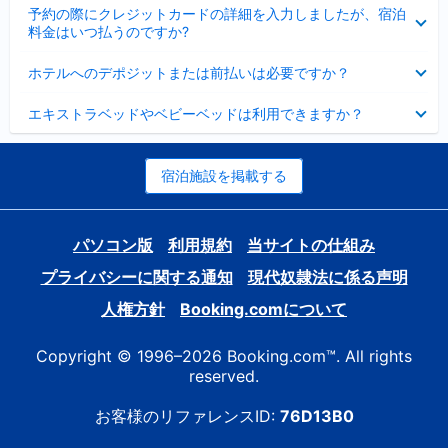
折
た
ま
予約の際にクレジットカードの詳細を入力しましたが、宿泊
た
り
し
料金はいつ払うのですか?
み
た
た
ま
た
折
し
ホテルへのデポジットまたは前払いは必要ですか？
み
り
た
ま
た
折
し
エキストラベッドやベビーベッドは利用できますか？
た
り
た
み
た
ま
た
し
み
宿泊施設を掲載する
た
ま
し
た
パソコン版
利用規約
当サイトの仕組み
プライバシーに関する通知
現代奴隷法に係る声明
人権方針
Booking.comについて
Copyright © 1996–2026 Booking.com™. All rights
reserved.
お客様のリファレンスID:
76D13B0