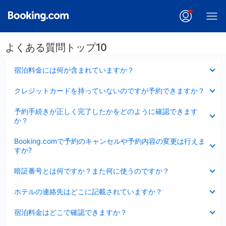
よくある質問トップ10
折
宿泊料金には何が含まれていますか？
り
た
折
クレジットカードを持っていないのですが予約できますか？
た
り
み
た
折
ま
予約手続きが正しく完了したかをどのように確認できます
た
り
し
か？
み
た
た
ま
た
折
し
Booking.comで予約のキャンセルや予約内容の変更は行えま
み
り
た
すか?
ま
た
し
た
折
た
暗証番号とは何ですか？また何に使うのですか？
み
り
ま
た
折
し
ホテルの連絡先はどこに記載されていますか？
た
り
た
み
た
折
ま
宿泊料金はどこで確認できますか？
た
り
し
み
た