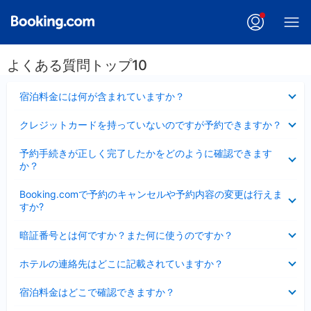
よくある質問トップ10
折
宿泊料金には何が含まれていますか？
り
た
折
クレジットカードを持っていないのですが予約できますか？
た
り
み
た
折
ま
予約手続きが正しく完了したかをどのように確認できます
た
り
し
か？
み
た
た
ま
た
折
し
Booking.comで予約のキャンセルや予約内容の変更は行えま
み
り
た
すか?
ま
た
し
た
折
た
暗証番号とは何ですか？また何に使うのですか？
み
り
ま
た
折
し
ホテルの連絡先はどこに記載されていますか？
た
り
た
み
た
折
ま
宿泊料金はどこで確認できますか？
た
り
し
み
た