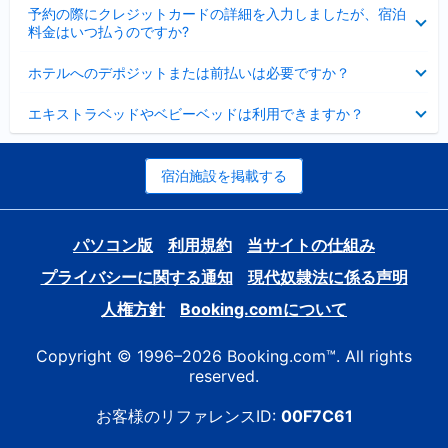
折
た
ま
予約の際にクレジットカードの詳細を入力しましたが、宿泊
た
り
し
料金はいつ払うのですか?
み
た
た
ま
た
折
し
ホテルへのデポジットまたは前払いは必要ですか？
み
り
た
ま
た
折
し
エキストラベッドやベビーベッドは利用できますか？
た
り
た
み
た
ま
た
し
み
宿泊施設を掲載する
た
ま
し
た
パソコン版
利用規約
当サイトの仕組み
プライバシーに関する通知
現代奴隷法に係る声明
人権方針
Booking.comについて
Copyright © 1996–2026 Booking.com™. All rights
reserved.
お客様のリファレンスID:
00F7C61