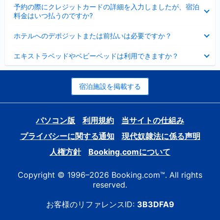
折
た
ま
予約の際にクレジットカードの詳細を入力しましたが、宿泊
た
り
し
料金はいつ払うのですか?
み
た
た
ま
た
折
し
ホテルへのデポジットまたは前払いは必要ですか？
み
り
た
ま
た
折
し
エキストラベッドやベビーベッドは利用できますか？
た
り
た
み
た
ま
た
し
み
宿泊施設を掲載する
た
ま
し
た
パソコン版
利用規約
当サイトの仕組み
プライバシーに関する通知
現代奴隷法に係る声明
人権方針
Booking.comについて
Copyright © 1996–2026 Booking.com™. All rights
reserved.
お客様のリファレンスID:
3B3DFA9