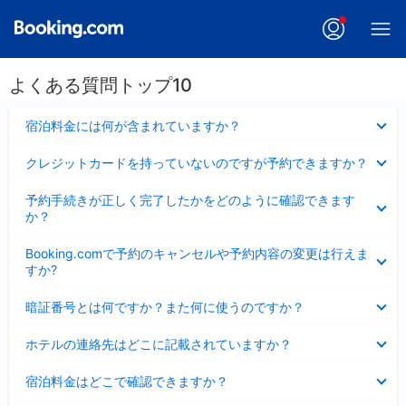
よくある質問トップ10
折
宿泊料金には何が含まれていますか？
り
た
折
クレジットカードを持っていないのですが予約できますか？
た
り
み
た
折
ま
予約手続きが正しく完了したかをどのように確認できます
た
り
し
か？
み
た
た
ま
た
折
し
Booking.comで予約のキャンセルや予約内容の変更は行えま
み
り
た
すか?
ま
た
し
た
折
た
暗証番号とは何ですか？また何に使うのですか？
み
り
ま
た
折
し
ホテルの連絡先はどこに記載されていますか？
た
り
た
み
た
折
ま
宿泊料金はどこで確認できますか？
た
り
し
み
た