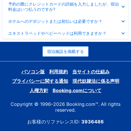
折
た
ま
予約の際にクレジットカードの詳細を入力しましたが、宿泊
た
り
し
料金はいつ払うのですか?
み
た
た
ま
た
折
し
ホテルへのデポジットまたは前払いは必要ですか？
み
り
た
ま
た
折
し
エキストラベッドやベビーベッドは利用できますか？
た
り
た
み
た
ま
た
し
み
宿泊施設を掲載する
た
ま
し
た
パソコン版
利用規約
当サイトの仕組み
プライバシーに関する通知
現代奴隷法に係る声明
人権方針
Booking.comについて
Copyright © 1996–2026 Booking.com™. All rights
reserved.
お客様のリファレンスID:
3936486