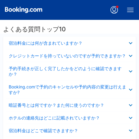
よくある質問トップ10
折
宿泊料金には何が含まれていますか？
り
た
折
クレジットカードを持っていないのですが予約できますか？
た
り
み
た
折
ま
予約手続きが正しく完了したかをどのように確認できます
た
り
し
か？
み
た
た
ま
た
折
し
Booking.comで予約のキャンセルや予約内容の変更は行えま
み
り
た
すか?
ま
た
し
た
折
た
暗証番号とは何ですか？また何に使うのですか？
み
り
ま
た
折
し
ホテルの連絡先はどこに記載されていますか？
た
り
た
み
た
折
ま
宿泊料金はどこで確認できますか？
た
り
し
み
た