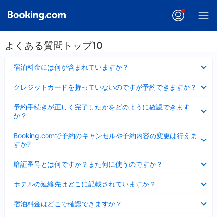
よくある質問トップ10
折
宿泊料金には何が含まれていますか？
り
た
折
クレジットカードを持っていないのですが予約できますか？
た
り
み
た
折
ま
予約手続きが正しく完了したかをどのように確認できます
た
り
し
か？
み
た
た
ま
た
折
し
Booking.comで予約のキャンセルや予約内容の変更は行えま
み
り
た
すか?
ま
た
し
た
折
た
暗証番号とは何ですか？また何に使うのですか？
み
り
ま
た
折
し
ホテルの連絡先はどこに記載されていますか？
た
り
た
み
た
折
ま
宿泊料金はどこで確認できますか？
た
り
し
み
た