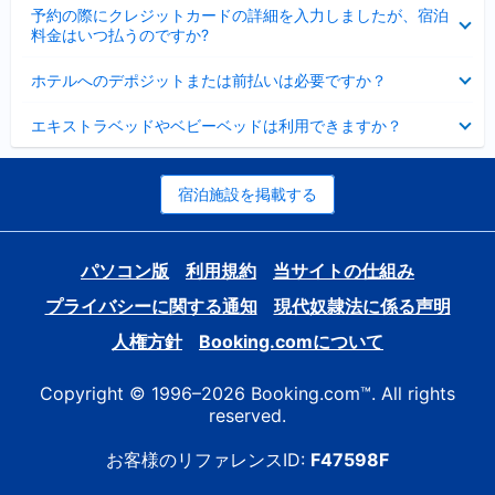
折
た
ま
予約の際にクレジットカードの詳細を入力しましたが、宿泊
た
り
し
料金はいつ払うのですか?
み
た
た
ま
た
折
し
ホテルへのデポジットまたは前払いは必要ですか？
み
り
た
ま
た
折
し
エキストラベッドやベビーベッドは利用できますか？
た
り
た
み
た
ま
た
し
み
宿泊施設を掲載する
た
ま
し
た
パソコン版
利用規約
当サイトの仕組み
プライバシーに関する通知
現代奴隷法に係る声明
人権方針
Booking.comについて
Copyright © 1996–2026 Booking.com™. All rights
reserved.
お客様のリファレンスID:
F47598F