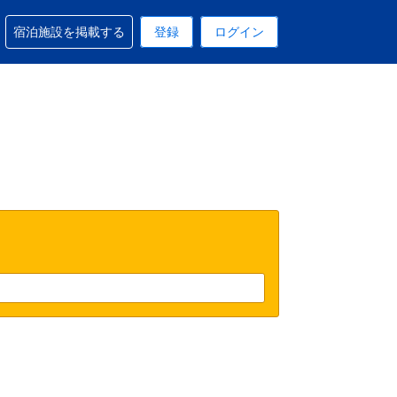
予約に関するサポートを受けられます
宿泊施設を掲載する
登録
ログイン
在選択中の表示通貨は円です
 現在選択中の言語は日本語です