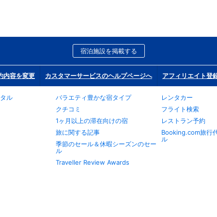
宿泊施設を掲載する
約内容を変更
カスタマーサービスのヘルプページへ
アフィリエイト登
タル
バラエティ豊かな宿タイプ
レンタカー
クチコミ
フライト検索
1ヶ月以上の滞在向けの宿
レストラン予約
旅に関する記事
Booking.com
ル
季節のセール＆休暇シーズンのセー
ル
Traveller Review Awards