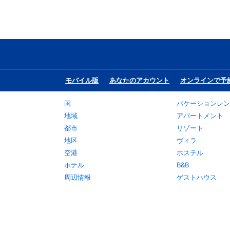
モバイル版
あなたのアカウント
オンラインで予
国
バケーションレン
地域
アパートメント
都市
リゾート
地区
ヴィラ
空港
ホステル
ホテル
B&B
周辺情報
ゲストハウス