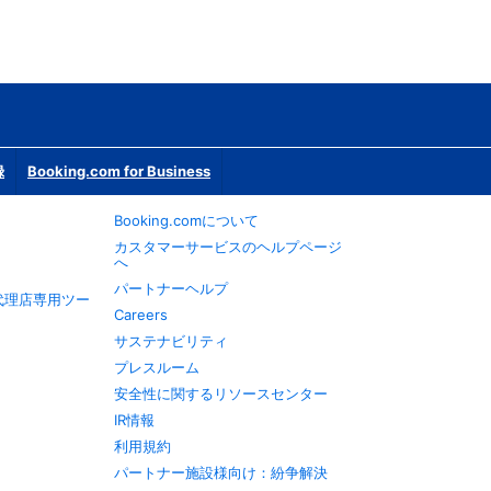
録
Booking.com for Business
Booking.comについて
カスタマーサービスのヘルプページ
へ
パートナーヘルプ
旅行代理店専用ツー
Careers
サステナビリティ
プレスルーム
安全性に関するリソースセンター
IR情報
利用規約
パートナー施設様向け：紛争解決