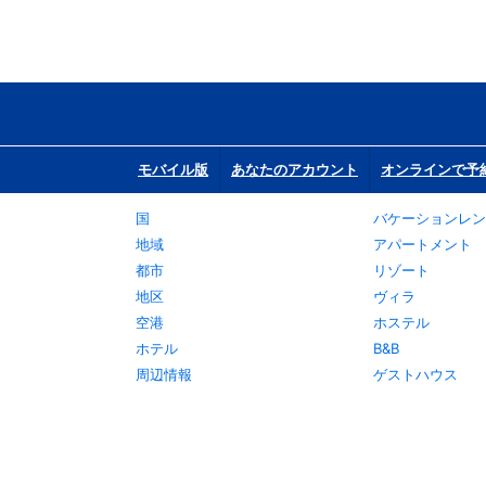
モバイル版
あなたのアカウント
オンラインで予
国
バケーションレン
地域
アパートメント
都市
リゾート
地区
ヴィラ
空港
ホステル
ホテル
B&B
周辺情報
ゲストハウス