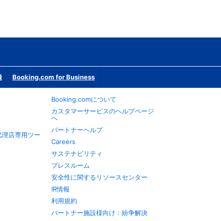
録
Booking.com for Business
Booking.comについて
カスタマーサービスのヘルプページ
へ
パートナーヘルプ
旅行代理店専用ツー
Careers
サステナビリティ
プレスルーム
安全性に関するリソースセンター
IR情報
利用規約
パートナー施設様向け：紛争解決