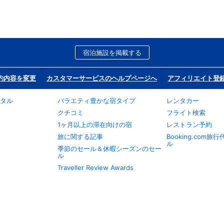
宿泊施設を掲載する
約内容を変更
カスタマーサービスのヘルプページへ
アフィリエイト登
タル
バラエティ豊かな宿タイプ
レンタカー
クチコミ
フライト検索
1ヶ月以上の滞在向けの宿
レストラン予約
旅に関する記事
Booking.com
ル
季節のセール＆休暇シーズンのセー
ル
Traveller Review Awards