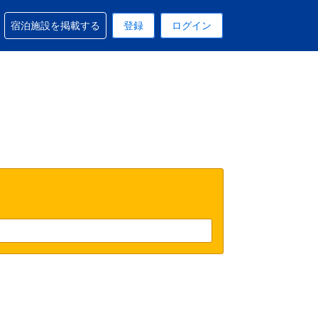
予約に関するサポートを受けられます
宿泊施設を掲載する
登録
ログイン
在選択中の表示通貨はUSドルです
 現在選択中の言語は日本語です