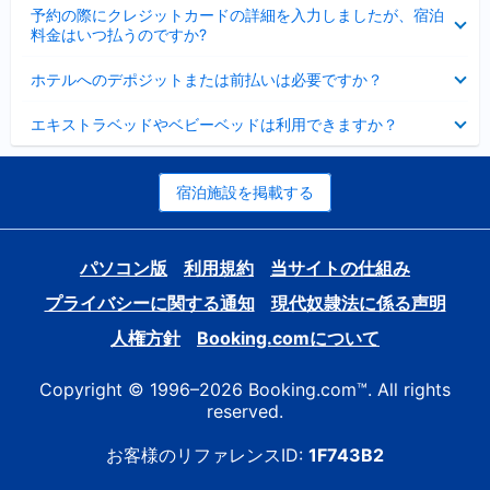
折
た
ま
予約の際にクレジットカードの詳細を入力しましたが、宿泊
た
り
し
料金はいつ払うのですか?
み
た
た
ま
た
折
し
ホテルへのデポジットまたは前払いは必要ですか？
み
り
た
ま
た
折
し
エキストラベッドやベビーベッドは利用できますか？
た
り
た
み
た
ま
た
し
み
宿泊施設を掲載する
た
ま
し
た
パソコン版
利用規約
当サイトの仕組み
プライバシーに関する通知
現代奴隷法に係る声明
人権方針
Booking.comについて
Copyright © 1996–2026 Booking.com™. All rights
reserved.
お客様のリファレンスID:
1F743B2