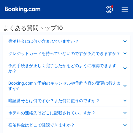
よくある質問トップ10
折
宿泊料金には何が含まれていますか？
り
た
折
クレジットカードを持っていないのですが予約できますか？
た
り
み
た
折
ま
予約手続きが正しく完了したかをどのように確認できます
た
り
し
か？
み
た
た
ま
た
折
し
Booking.comで予約のキャンセルや予約内容の変更は行えま
み
り
た
すか?
ま
た
し
た
折
た
暗証番号とは何ですか？また何に使うのですか？
み
り
ま
た
折
し
ホテルの連絡先はどこに記載されていますか？
た
り
た
み
た
折
ま
宿泊料金はどこで確認できますか？
た
り
し
み
た