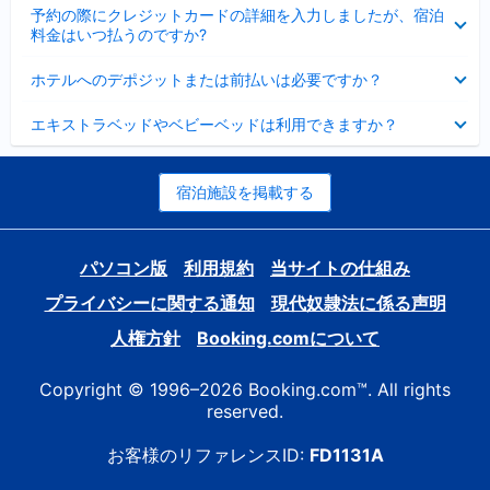
折
た
ま
予約の際にクレジットカードの詳細を入力しましたが、宿泊
た
り
し
料金はいつ払うのですか?
み
た
た
ま
た
折
し
ホテルへのデポジットまたは前払いは必要ですか？
み
り
た
ま
た
折
し
エキストラベッドやベビーベッドは利用できますか？
た
り
た
み
た
ま
た
し
み
宿泊施設を掲載する
た
ま
し
た
パソコン版
利用規約
当サイトの仕組み
プライバシーに関する通知
現代奴隷法に係る声明
人権方針
Booking.comについて
Copyright © 1996–2026 Booking.com™. All rights
reserved.
お客様のリファレンスID:
FD1131A