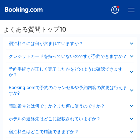
よくある質問トップ10
折
宿泊料金には何が含まれていますか？
り
た
折
クレジットカードを持っていないのですが予約できますか？
た
り
み
た
折
ま
予約手続きが正しく完了したかをどのように確認できます
た
り
し
か？
み
た
た
ま
た
折
し
Booking.comで予約のキャンセルや予約内容の変更は行えま
み
り
た
すか?
ま
た
し
た
折
た
暗証番号とは何ですか？また何に使うのですか？
み
り
ま
た
折
し
ホテルの連絡先はどこに記載されていますか？
た
り
た
み
た
折
ま
宿泊料金はどこで確認できますか？
た
り
し
み
た