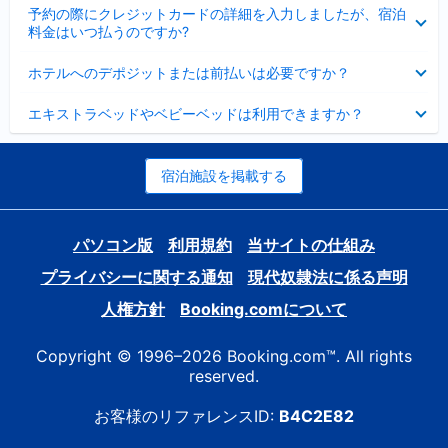
折
た
ま
予約の際にクレジットカードの詳細を入力しましたが、宿泊
た
り
し
料金はいつ払うのですか?
み
た
た
ま
た
折
し
ホテルへのデポジットまたは前払いは必要ですか？
み
り
た
ま
た
折
し
エキストラベッドやベビーベッドは利用できますか？
た
り
た
み
た
ま
た
し
み
宿泊施設を掲載する
た
ま
し
た
パソコン版
利用規約
当サイトの仕組み
プライバシーに関する通知
現代奴隷法に係る声明
人権方針
Booking.comについて
Copyright © 1996–2026 Booking.com™. All rights
reserved.
お客様のリファレンスID:
B4C2E82