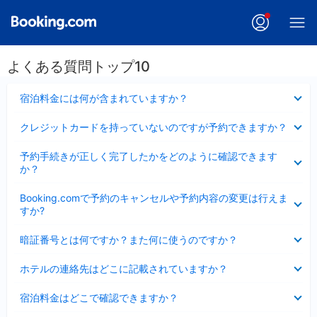
よくある質問トップ10
折
宿泊料金には何が含まれていますか？
り
た
折
クレジットカードを持っていないのですが予約できますか？
た
り
み
た
折
ま
予約手続きが正しく完了したかをどのように確認できます
た
り
し
か？
み
た
た
ま
た
折
し
Booking.comで予約のキャンセルや予約内容の変更は行えま
み
り
た
すか?
ま
た
し
た
折
た
暗証番号とは何ですか？また何に使うのですか？
み
り
ま
た
折
し
ホテルの連絡先はどこに記載されていますか？
た
り
た
み
た
折
ま
宿泊料金はどこで確認できますか？
た
り
し
み
た