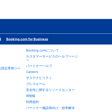
録
Booking.com for Business
Booking.comについて
カスタマーサービスのヘルプページ
へ
パートナーヘルプ
旅行代理店専用ツー
Careers
サステナビリティ
プレスルーム
安全性に関するリソースセンター
IR情報
利用規約
パートナー施設様向け：紛争解決