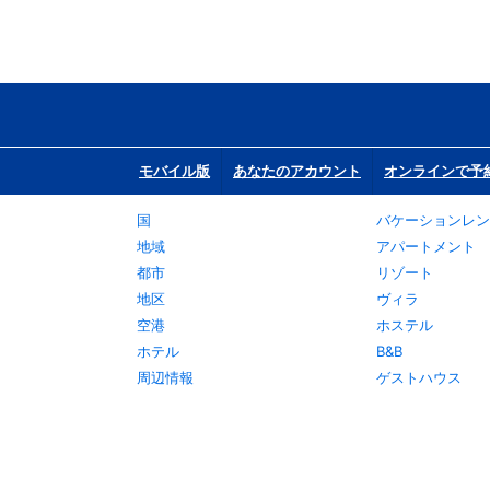
モバイル版
あなたのアカウント
オンラインで予
国
バケーションレン
地域
アパートメント
都市
リゾート
地区
ヴィラ
空港
ホステル
ホテル
B&B
周辺情報
ゲストハウス