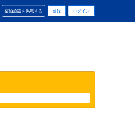
予約に関するサポートを受けられます
宿泊施設を掲載する
登録
ログイン
在選択中の表示通貨は円です
 現在選択中の言語は日本語です