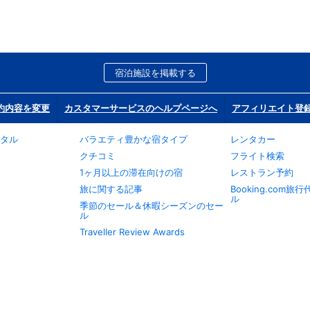
宿泊施設を掲載する
約内容を変更
カスタマーサービスのヘルプページへ
アフィリエイト登
タル
バラエティ豊かな宿タイプ
レンタカー
クチコミ
フライト検索
1ヶ月以上の滞在向けの宿
レストラン予約
旅に関する記事
Booking.com
ル
季節のセール＆休暇シーズンのセー
ル
Traveller Review Awards