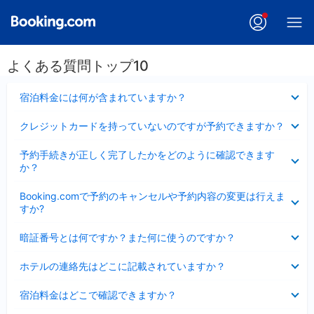
よくある質問トップ10
折
宿泊料金には何が含まれていますか？
り
た
折
クレジットカードを持っていないのですが予約できますか？
た
り
み
た
折
ま
予約手続きが正しく完了したかをどのように確認できます
た
り
し
か？
み
た
た
ま
た
折
し
Booking.comで予約のキャンセルや予約内容の変更は行えま
み
り
た
すか?
ま
た
し
た
折
た
暗証番号とは何ですか？また何に使うのですか？
み
り
ま
た
折
し
ホテルの連絡先はどこに記載されていますか？
た
り
た
み
た
折
ま
宿泊料金はどこで確認できますか？
た
り
し
み
た