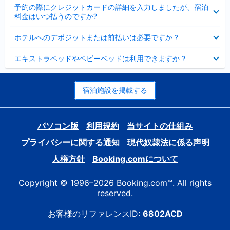
折
た
ま
予約の際にクレジットカードの詳細を入力しましたが、宿泊
た
り
し
料金はいつ払うのですか?
み
た
た
ま
た
折
し
ホテルへのデポジットまたは前払いは必要ですか？
み
り
た
ま
た
折
し
エキストラベッドやベビーベッドは利用できますか？
た
り
た
み
た
ま
た
し
み
宿泊施設を掲載する
た
ま
し
た
パソコン版
利用規約
当サイトの仕組み
プライバシーに関する通知
現代奴隷法に係る声明
人権方針
Booking.comについて
Copyright © 1996–2026 Booking.com™. All rights
reserved.
お客様のリファレンスID:
6802ACD