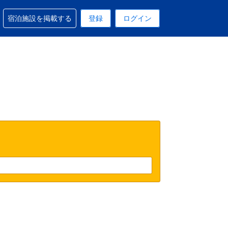
予約に関するサポートを受けられます
宿泊施設を掲載する
登録
ログイン
在選択中の表示通貨は円です
 現在選択中の言語は日本語です