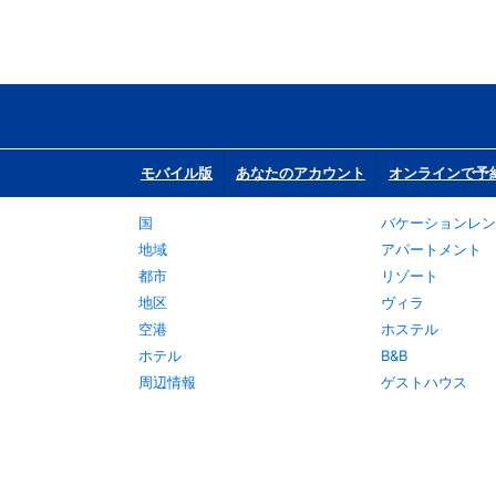
モバイル版
あなたのアカウント
オンラインで予
国
バケーションレン
地域
アパートメント
都市
リゾート
地区
ヴィラ
空港
ホステル
ホテル
B&B
周辺情報
ゲストハウス