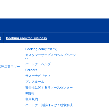
録
Booking.com for Business
Booking.comについて
カスタマーサービスのヘルプページ
へ
パートナーヘルプ
旅行代理店専用ツー
Careers
サステナビリティ
プレスルーム
安全性に関するリソースセンター
IR情報
利用規約
パートナー施設様向け：紛争解決