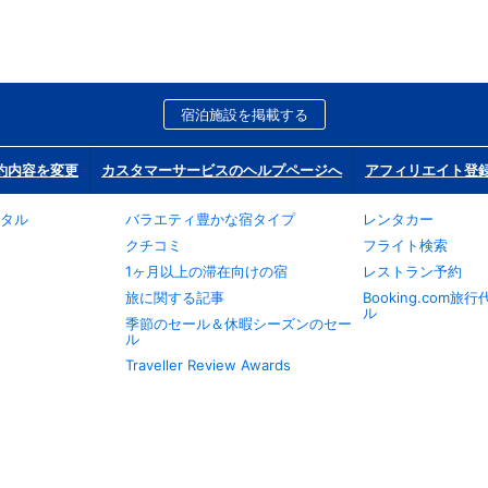
宿泊施設を掲載する
約内容を変更
カスタマーサービスのヘルプページへ
アフィリエイト登
タル
バラエティ豊かな宿タイプ
レンタカー
クチコミ
フライト検索
1ヶ月以上の滞在向けの宿
レストラン予約
旅に関する記事
Booking.com
ル
季節のセール＆休暇シーズンのセー
ル
Traveller Review Awards