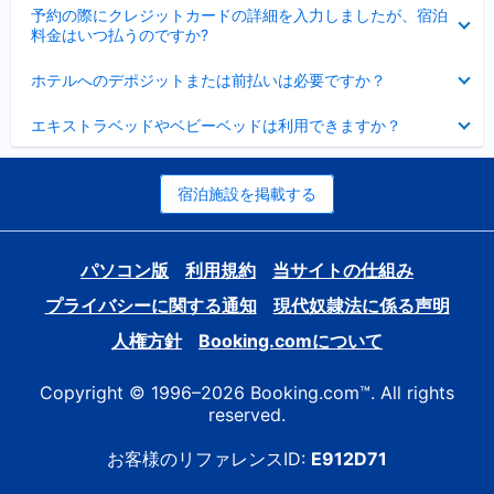
折
た
ま
予約の際にクレジットカードの詳細を入力しましたが、宿泊
た
り
し
料金はいつ払うのですか?
み
た
た
ま
た
折
し
ホテルへのデポジットまたは前払いは必要ですか？
み
り
た
ま
た
折
し
エキストラベッドやベビーベッドは利用できますか？
た
り
た
み
た
ま
た
し
み
宿泊施設を掲載する
た
ま
し
た
パソコン版
利用規約
当サイトの仕組み
プライバシーに関する通知
現代奴隷法に係る声明
人権方針
Booking.comについて
Copyright © 1996–2026 Booking.com™. All rights
reserved.
お客様のリファレンスID:
E912D71