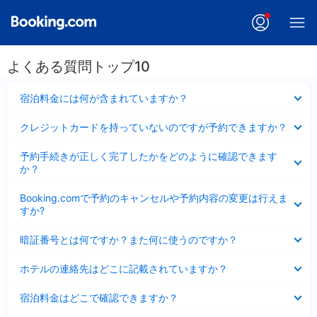
よくある質問トップ10
折
宿泊料金には何が含まれていますか？
り
た
折
クレジットカードを持っていないのですが予約できますか？
た
り
み
た
折
ま
予約手続きが正しく完了したかをどのように確認できます
た
り
し
か？
み
た
た
ま
た
折
し
Booking.comで予約のキャンセルや予約内容の変更は行えま
み
り
た
すか?
ま
た
し
た
折
た
暗証番号とは何ですか？また何に使うのですか？
み
り
ま
た
折
し
ホテルの連絡先はどこに記載されていますか？
た
り
た
み
た
折
ま
宿泊料金はどこで確認できますか？
た
り
し
み
た