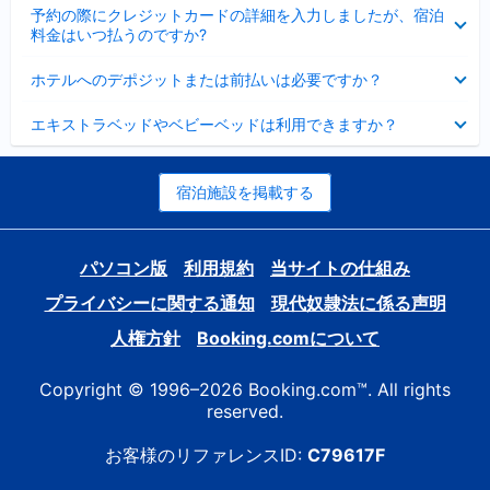
折
た
ま
予約の際にクレジットカードの詳細を入力しましたが、宿泊
た
り
し
料金はいつ払うのですか?
み
た
た
ま
た
折
し
ホテルへのデポジットまたは前払いは必要ですか？
み
り
た
ま
た
折
し
エキストラベッドやベビーベッドは利用できますか？
た
り
た
み
た
ま
た
し
み
宿泊施設を掲載する
た
ま
し
た
パソコン版
利用規約
当サイトの仕組み
プライバシーに関する通知
現代奴隷法に係る声明
人権方針
Booking.comについて
Copyright © 1996–2026 Booking.com™. All rights
reserved.
お客様のリファレンスID:
C79617F