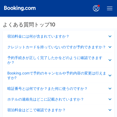
よくある質問トップ10
折
宿泊料金には何が含まれていますか？
り
た
折
クレジットカードを持っていないのですが予約できますか？
た
り
み
た
折
ま
予約手続きが正しく完了したかをどのように確認できます
た
り
し
か？
み
た
た
ま
た
折
し
Booking.comで予約のキャンセルや予約内容の変更は行えま
み
り
た
すか?
ま
た
し
た
折
た
暗証番号とは何ですか？また何に使うのですか？
み
り
ま
た
折
し
ホテルの連絡先はどこに記載されていますか？
た
り
た
み
た
折
ま
宿泊料金はどこで確認できますか？
た
り
し
み
た