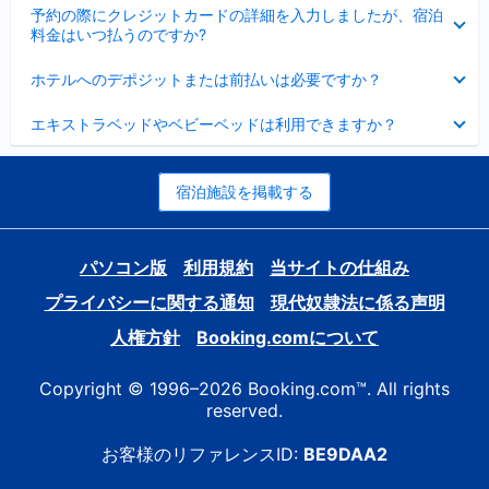
折
た
ま
予約の際にクレジットカードの詳細を入力しましたが、宿泊
た
り
し
料金はいつ払うのですか?
み
た
た
ま
た
折
し
ホテルへのデポジットまたは前払いは必要ですか？
み
り
た
ま
た
折
し
エキストラベッドやベビーベッドは利用できますか？
た
り
た
み
た
ま
た
し
み
宿泊施設を掲載する
た
ま
し
た
パソコン版
利用規約
当サイトの仕組み
プライバシーに関する通知
現代奴隷法に係る声明
人権方針
Booking.comについて
Copyright © 1996–2026 Booking.com™. All rights
reserved.
お客様のリファレンスID:
BE9DAA2