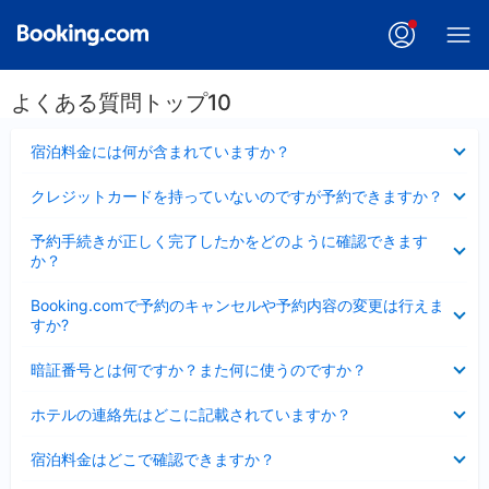
よくある質問トップ10
折
宿泊料金には何が含まれていますか？
り
た
折
クレジットカードを持っていないのですが予約できますか？
た
り
み
た
折
ま
予約手続きが正しく完了したかをどのように確認できます
た
り
し
か？
み
た
た
ま
た
折
し
Booking.comで予約のキャンセルや予約内容の変更は行えま
み
り
た
すか?
ま
た
し
た
折
た
暗証番号とは何ですか？また何に使うのですか？
み
り
ま
た
折
し
ホテルの連絡先はどこに記載されていますか？
た
り
た
み
た
折
ま
宿泊料金はどこで確認できますか？
た
り
し
み
た