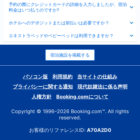
折
た
ま
予約の際にクレジットカードの詳細を入力しましたが、宿泊
た
り
し
料金はいつ払うのですか?
み
た
た
ま
た
折
し
ホテルへのデポジットまたは前払いは必要ですか？
み
り
た
ま
た
折
し
エキストラベッドやベビーベッドは利用できますか？
た
り
た
み
た
ま
た
し
み
宿泊施設を掲載する
た
ま
し
た
パソコン版
利用規約
当サイトの仕組み
プライバシーに関する通知
現代奴隷法に係る声明
人権方針
Booking.comについて
Copyright © 1996–2026 Booking.com™. All rights
reserved.
お客様のリファレンスID:
A70A2D0