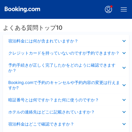
よくある質問トップ10
折
宿泊料金には何が含まれていますか？
り
た
折
クレジットカードを持っていないのですが予約できますか？
た
り
み
た
折
ま
予約手続きが正しく完了したかをどのように確認できます
た
り
し
か？
み
た
た
ま
た
折
し
Booking.comで予約のキャンセルや予約内容の変更は行えま
み
り
た
すか?
ま
た
し
た
折
た
暗証番号とは何ですか？また何に使うのですか？
み
り
ま
た
折
し
ホテルの連絡先はどこに記載されていますか？
た
り
た
み
た
折
ま
宿泊料金はどこで確認できますか？
た
り
し
み
た