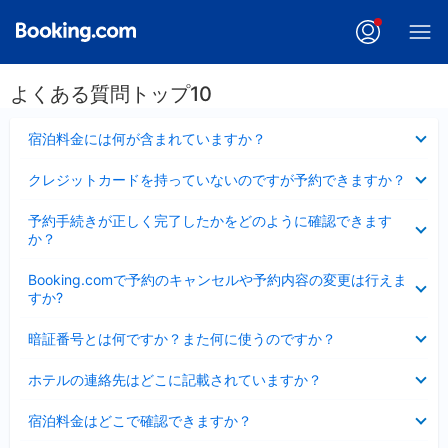
よくある質問トップ10
折
宿泊料金には何が含まれていますか？
り
た
折
クレジットカードを持っていないのですが予約できますか？
た
り
み
た
折
ま
予約手続きが正しく完了したかをどのように確認できます
た
り
し
か？
み
た
た
ま
た
折
し
Booking.comで予約のキャンセルや予約内容の変更は行えま
み
り
た
すか?
ま
た
し
た
折
た
暗証番号とは何ですか？また何に使うのですか？
み
り
ま
た
折
し
ホテルの連絡先はどこに記載されていますか？
た
り
た
み
た
折
ま
宿泊料金はどこで確認できますか？
た
り
し
み
た