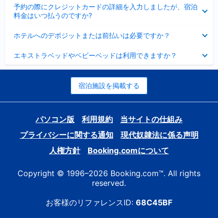
折
た
ま
予約の際にクレジットカードの詳細を入力しましたが、宿泊
た
り
し
料金はいつ払うのですか?
み
た
た
ま
た
折
し
ホテルへのデポジットまたは前払いは必要ですか？
み
り
た
ま
た
折
し
エキストラベッドやベビーベッドは利用できますか？
た
り
た
み
た
ま
た
し
み
宿泊施設を掲載する
た
ま
し
た
パソコン版
利用規約
当サイトの仕組み
プライバシーに関する通知
現代奴隷法に係る声明
人権方針
Booking.comについて
Copyright © 1996–2026 Booking.com™. All rights
reserved.
お客様のリファレンスID:
68C45BF