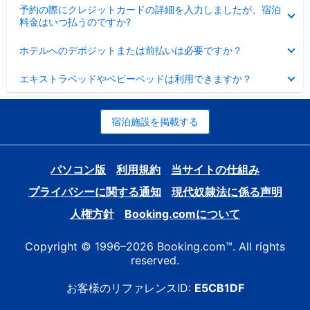
折
た
ま
予約の際にクレジットカードの詳細を入力しましたが、宿泊
た
り
し
料金はいつ払うのですか?
み
た
た
ま
た
折
し
ホテルへのデポジットまたは前払いは必要ですか？
み
り
た
ま
た
折
し
エキストラベッドやベビーベッドは利用できますか？
た
り
た
み
た
ま
た
し
み
宿泊施設を掲載する
た
ま
し
た
パソコン版
利用規約
当サイトの仕組み
プライバシーに関する通知
現代奴隷法に係る声明
人権方針
Booking.comについて
Copyright © 1996–2026 Booking.com™. All rights
reserved.
お客様のリファレンスID:
E5CB1DF