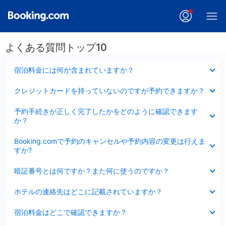
よくある質問トップ10
折
宿泊料金には何が含まれていますか？
り
た
折
クレジットカードを持っていないのですが予約できますか？
た
り
み
た
折
ま
予約手続きが正しく完了したかをどのように確認できます
た
り
し
か？
み
た
た
ま
た
折
し
Booking.comで予約のキャンセルや予約内容の変更は行えま
み
り
た
すか?
ま
た
し
た
折
た
暗証番号とは何ですか？また何に使うのですか？
み
り
ま
た
折
し
ホテルの連絡先はどこに記載されていますか？
た
り
た
み
た
折
ま
宿泊料金はどこで確認できますか？
た
り
し
み
た