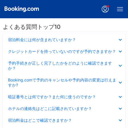
よくある質問トップ10
折
宿泊料金には何が含まれていますか？
り
た
折
クレジットカードを持っていないのですが予約できますか？
た
り
み
た
折
ま
予約手続きが正しく完了したかをどのように確認できます
た
り
し
か？
み
た
た
ま
た
折
し
Booking.comで予約のキャンセルや予約内容の変更は行えま
み
り
た
すか?
ま
た
し
た
折
た
暗証番号とは何ですか？また何に使うのですか？
み
り
ま
た
折
し
ホテルの連絡先はどこに記載されていますか？
た
り
た
み
た
折
ま
宿泊料金はどこで確認できますか？
た
り
し
み
た