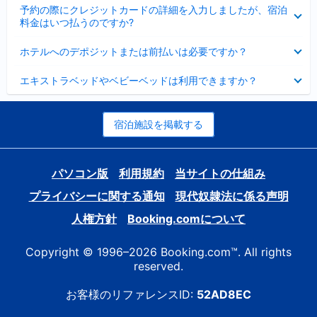
折
た
ま
予約の際にクレジットカードの詳細を入力しましたが、宿泊
た
り
し
料金はいつ払うのですか?
み
た
た
ま
た
折
し
ホテルへのデポジットまたは前払いは必要ですか？
み
り
た
ま
た
折
し
エキストラベッドやベビーベッドは利用できますか？
た
り
た
み
た
ま
た
し
み
宿泊施設を掲載する
た
ま
し
た
パソコン版
利用規約
当サイトの仕組み
プライバシーに関する通知
現代奴隷法に係る声明
人権方針
Booking.comについて
Copyright © 1996–2026 Booking.com™. All rights
reserved.
お客様のリファレンスID:
52AD8EC