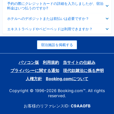
折
た
ま
予約の際にクレジットカードの詳細を入力しましたが、宿泊
た
り
し
料金はいつ払うのですか?
み
た
た
ま
た
折
し
ホテルへのデポジットまたは前払いは必要ですか？
み
り
た
ま
た
折
し
エキストラベッドやベビーベッドは利用できますか？
た
り
た
み
た
ま
た
し
み
宿泊施設を掲載する
た
ま
し
た
パソコン版
利用規約
当サイトの仕組み
プライバシーに関する通知
現代奴隷法に係る声明
人権方針
Booking.comについて
Copyright © 1996–2026 Booking.com™. All rights
reserved.
お客様のリファレンスID:
C9AA0FB