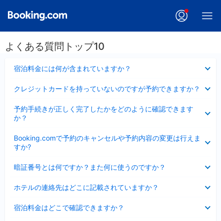
よくある質問トップ10
折
宿泊料金には何が含まれていますか？
り
た
折
クレジットカードを持っていないのですが予約できますか？
た
り
み
た
折
ま
予約手続きが正しく完了したかをどのように確認できます
た
り
し
か？
み
た
た
ま
た
折
し
Booking.comで予約のキャンセルや予約内容の変更は行えま
み
り
た
すか?
ま
た
し
た
折
た
暗証番号とは何ですか？また何に使うのですか？
み
り
ま
た
折
し
ホテルの連絡先はどこに記載されていますか？
た
り
た
み
た
折
ま
宿泊料金はどこで確認できますか？
た
り
し
み
た