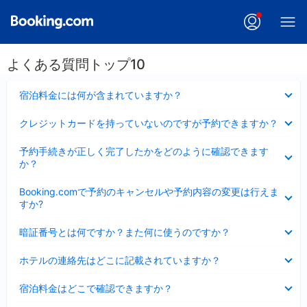
よくある質問トップ10
折
宿泊料金には何が含まれていますか？
り
た
折
クレジットカードを持っていないのですが予約できますか？
た
り
み
た
折
ま
予約手続きが正しく完了したかをどのように確認できます
た
り
し
か？
み
た
た
ま
た
折
し
Booking.comで予約のキャンセルや予約内容の変更は行えま
み
り
た
すか?
ま
た
し
た
折
た
暗証番号とは何ですか？また何に使うのですか？
み
り
ま
た
折
し
ホテルの連絡先はどこに記載されていますか？
た
り
た
み
た
折
ま
宿泊料金はどこで確認できますか？
た
り
し
み
た