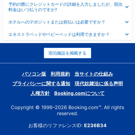
折
た
ま
予約の際にクレジットカードの詳細を入力しましたが、宿泊
た
り
し
料金はいつ払うのですか?
み
た
た
ま
た
折
し
ホテルへのデポジットまたは前払いは必要ですか？
み
り
た
ま
た
折
し
エキストラベッドやベビーベッドは利用できますか？
た
り
た
み
た
ま
た
し
み
宿泊施設を掲載する
た
ま
し
た
パソコン版
利用規約
当サイトの仕組み
プライバシーに関する通知
現代奴隷法に係る声明
人権方針
Booking.comについて
Copyright © 1996–2026 Booking.com™. All rights
reserved.
お客様のリファレンスID:
E236B34