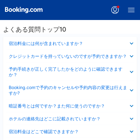
よくある質問トップ10
折
宿泊料金には何が含まれていますか？
り
た
折
クレジットカードを持っていないのですが予約できますか？
た
り
み
た
折
ま
予約手続きが正しく完了したかをどのように確認できます
た
り
し
か？
み
た
た
ま
た
折
し
Booking.comで予約のキャンセルや予約内容の変更は行えま
み
り
た
すか?
ま
た
し
た
折
た
暗証番号とは何ですか？また何に使うのですか？
み
り
ま
た
折
し
ホテルの連絡先はどこに記載されていますか？
た
り
た
み
た
折
ま
宿泊料金はどこで確認できますか？
た
り
し
み
た