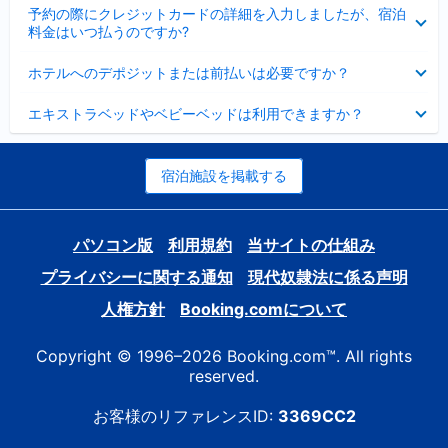
折
た
ま
予約の際にクレジットカードの詳細を入力しましたが、宿泊
た
り
し
料金はいつ払うのですか?
み
た
た
ま
た
折
し
ホテルへのデポジットまたは前払いは必要ですか？
み
り
た
ま
た
折
し
エキストラベッドやベビーベッドは利用できますか？
た
り
た
み
た
ま
た
し
み
宿泊施設を掲載する
た
ま
し
た
パソコン版
利用規約
当サイトの仕組み
プライバシーに関する通知
現代奴隷法に係る声明
人権方針
Booking.comについて
Copyright © 1996–2026 Booking.com™. All rights
reserved.
お客様のリファレンスID:
3369CC2