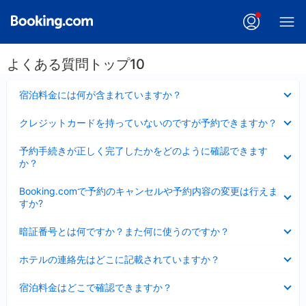
よくある質問トップ10
折
宿泊料金には何が含まれていますか？
り
た
折
クレジットカードを持っていないのですが予約できますか？
た
り
み
た
折
ま
予約手続きが正しく完了したかをどのように確認できます
た
り
し
か？
み
た
た
ま
た
折
し
Booking.comで予約のキャンセルや予約内容の変更は行えま
み
り
た
すか?
ま
た
し
た
折
た
暗証番号とは何ですか？また何に使うのですか？
み
り
ま
た
折
し
ホテルの連絡先はどこに記載されていますか？
た
り
た
み
た
折
ま
宿泊料金はどこで確認できますか？
た
り
し
み
た