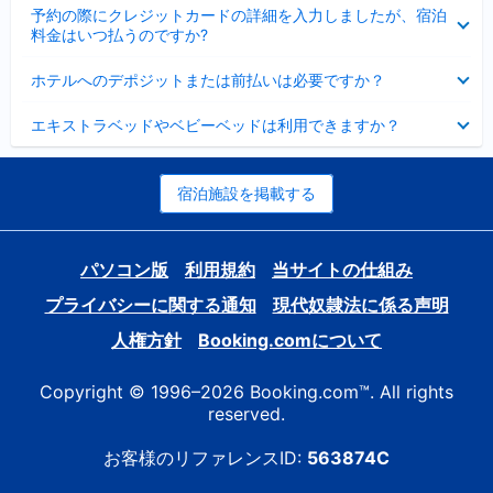
折
た
ま
予約の際にクレジットカードの詳細を入力しましたが、宿泊
た
り
し
料金はいつ払うのですか?
み
た
た
ま
た
折
し
ホテルへのデポジットまたは前払いは必要ですか？
み
り
た
ま
た
折
し
エキストラベッドやベビーベッドは利用できますか？
た
り
た
み
た
ま
た
し
み
宿泊施設を掲載する
た
ま
し
た
パソコン版
利用規約
当サイトの仕組み
プライバシーに関する通知
現代奴隷法に係る声明
人権方針
Booking.comについて
Copyright © 1996–2026 Booking.com™. All rights
reserved.
お客様のリファレンスID:
563874C